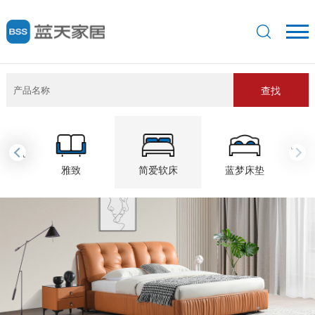
查找
›
‹
雅致
简爱软床
蓝梦床垫