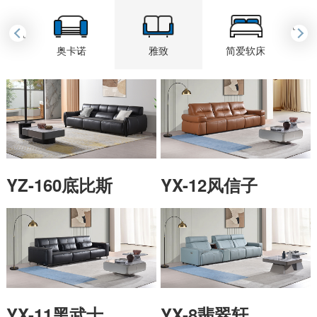
›
‹
黎
奥卡诺
雅致
简爱软床
YZ-160底比斯
YX-12风信子
YX-11黑武士
YX-8翡翠轩