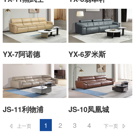
YX-7阿诺德
YX-6罗米斯
JS-11利物浦
JS-10凤凰城
1
2
3
4
上一页
下一页