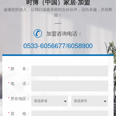
时博（中国）家居·加盟
诚邀您的加入，让我们成最亲密的合伙伙伴，迈向卓越，共创辉
煌！
加盟咨询电话：
0533-6056677/6058900
*
姓
名：
*
电
话：
*
所在地区：
*
其
他：