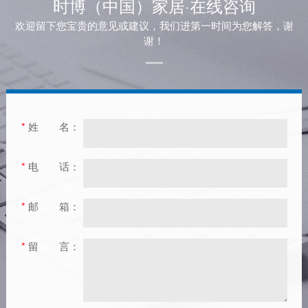
时博（中国）家居·在线咨询
欢迎留下您宝贵的意见或建议，我们进第一时间为您解答，谢
谢！
*
姓
名：
*
电
话：
*
邮
箱：
*
留
言：